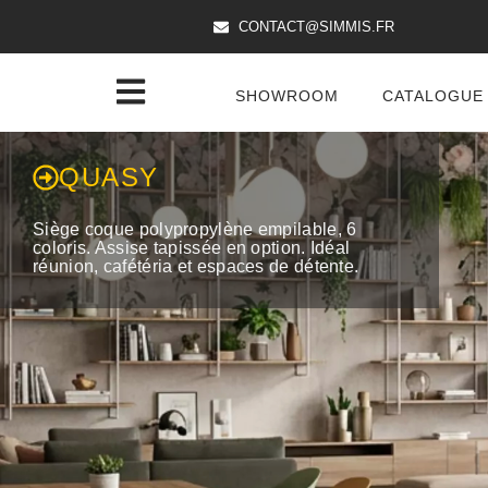
CONTACT@SIMMIS.FR
SHOWROOM
CATALOGUE
QUASY
Siège coque polypropylène empilable, 6
coloris. Assise tapissée en option. Idéal
réunion, cafétéria et espaces de détente.