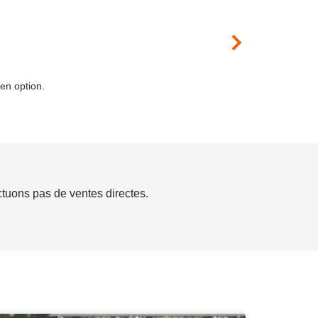
FLEXIO
en option.
Petite table de fo
VOIR LE MOD
ctuons pas de ventes directes.