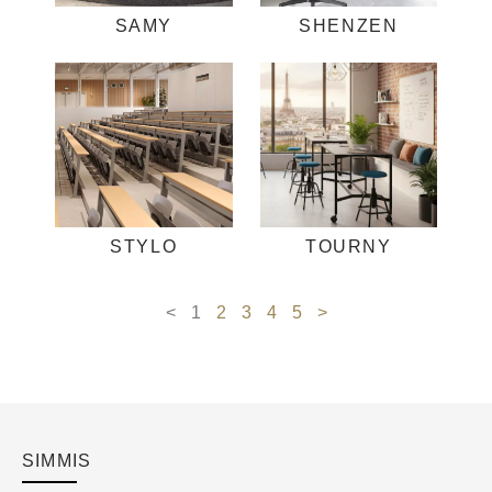
SAMY
SHENZEN
STYLO
TOURNY
<
1
2
3
4
5
>
SIMMIS