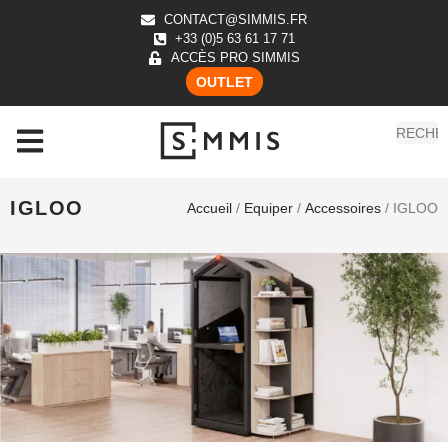
CONTACT@SIMMIS.FR
+33 (0)5 63 61 17 71
ACCÈS PRO SIMMIS
OUTLET
IGLOO
Accueil
/
Equiper
/
Accessoires
/ IGLOO