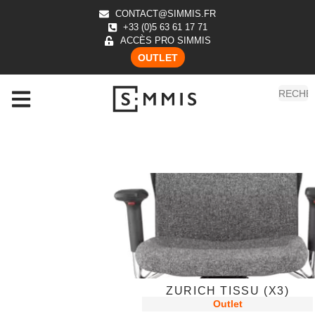
CONTACT@SIMMIS.FR
+33 (0)5 63 61 17 71
ACCÈS PRO SIMMIS
OUTLET
ZURICH TISSU (X3)
Outlet