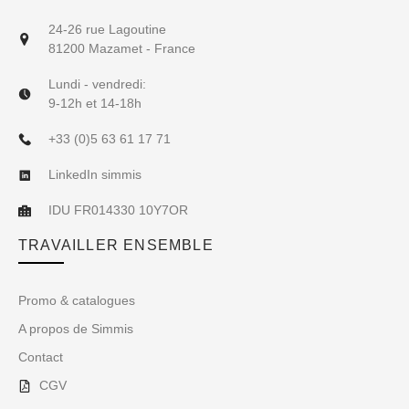
24-26 rue Lagoutine
81200 Mazamet - France
Lundi - vendredi:
9-12h et 14-18h
+33 (0)5 63 61 17 71
LinkedIn simmis
IDU FR014330 10Y7OR
TRAVAILLER ENSEMBLE
Promo & catalogues
A propos de Simmis
Contact
CGV