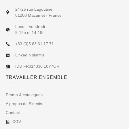
24-26 rue Lagoutine
81200 Mazamet - France
Lundi - vendredi:
9-12h et 14-18h
+33 (0)5 63 61 17 71
LinkedIn simmis
IDU FR014330 10Y7OR
TRAVAILLER ENSEMBLE
Promo & catalogues
A propos de Simmis
Contact
CGV