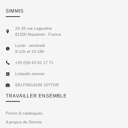
SIMMIS
24-26 rue Lagoutine
81200 Mazamet - France
Lundi - vendredi:
9-12h et 14-18h
+33 (0)5 63 61 17 71
LinkedIn simmis
IDU FR014330 10Y7OR
TRAVAILLER ENSEMBLE
Promo & catalogues
A propos de Simmis