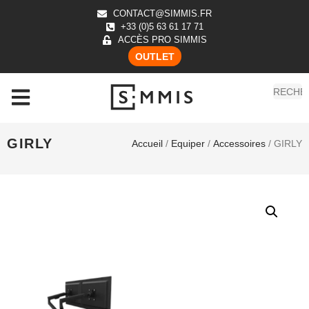
CONTACT@SIMMIS.FR
+33 (0)5 63 61 17 71
ACCÈS PRO SIMMIS
OUTLET
GIRLY
Accueil
/
Equiper
/
Accessoires
/ GIRLY