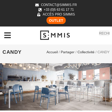
CONTACT@SIMMIS.FR
+33 (0)5 63 61 17 71
ACCÈS PRO SIMMIS
OUTLET
CANDY
Accueil
/
Partager
/
Collectivité
/ CANDY